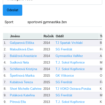
Sport:
sportovní gymnastika žen
Jméno
Ročník
Oddíl
Tre
1.
Gašparová Eliška
2014
TJ Spartak Vrchlabí
Bro
2.
Maloušková Elen
2013
SG Frenštát
Fia
2.
Balážová Anastázie
2014
Gymnastika ValMez
Ad
4.
Sudková Nela
2013
T.J. Sokol Kopřivnice
Mac
5.
Schillerová Kristýna
2014
T.J. Sokol Kopřivnice
Mac
6.
Šperlínová Marika
2015
GK Vítkovice
Orl
7.
Kubátová Tereza
2015
SG Frenštát
Fia
8.
Short Michelle Cathrine
2014
TJ VOKD Ostrava-Poruba
Kre
9.
Poláková Kateřina
2013
SG Frenštát
Maz
9.
Pítrová Ella
2013
T.J. Sokol Kopřivnice
Kle