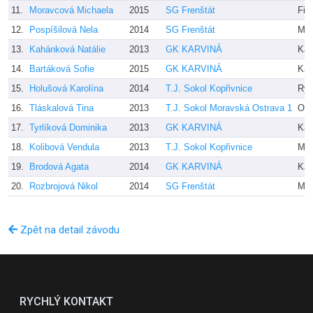
11.
Moravcová Michaela
2015
SG Frenštát
Fia
12.
Pospíšilová Nela
2014
SG Frenštát
Maz
13.
Kahánková Natálie
2013
GK KARVINÁ
Kal
14.
Bartáková Sofie
2015
GK KARVINÁ
Kal
15.
Holušová Karolína
2014
T.J. Sokol Kopřivnice
Rýp
16.
Tláskalová Tina
2013
T.J. Sokol Moravská Ostrava 1
Olš
17.
Tyrlíková Dominika
2013
GK KARVINÁ
Kal
18.
Kolibová Vendula
2013
T.J. Sokol Kopřivnice
Mac
19.
Brodová Agata
2014
GK KARVINÁ
Kal
20.
Rozbrojová Nikol
2014
SG Frenštát
Mod
Zpět na detail závodu
RYCHLÝ KONTAKT