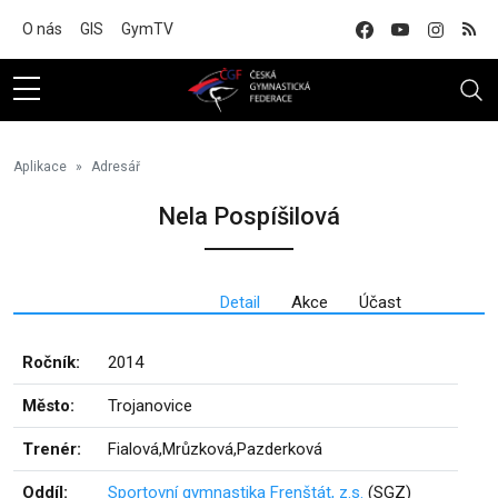
Na hlavní obsah
O nás
GIS
GymTV
Aplikace
Adresář
Nela Pospíšilová
Detail
Akce
Účast
Ročník:
2014
Město:
Trojanovice
Trenér:
Fialová,Mrůzková,Pazderková
Oddíl:
Sportovní gymnastika Frenštát, z.s.
(SGZ)