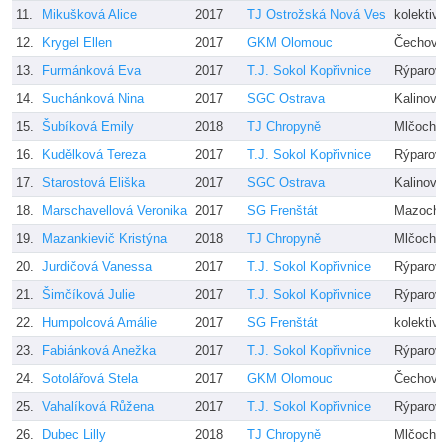
11.
Mikušková Alice
2017
TJ Ostrožská Nová Ves
kolektiv 
12.
Krygel Ellen
2017
GKM Olomouc
Čechová,
13.
Furmánková Eva
2017
T.J. Sokol Kopřivnice
Rýparová
14.
Suchánková Nina
2017
SGC Ostrava
Kalinová
15.
Šubíková Emily
2018
TJ Chropyně
Mlčochov
16.
Kudělková Tereza
2017
T.J. Sokol Kopřivnice
Rýparová
17.
Starostová Eliška
2017
SGC Ostrava
Kalinová
18.
Marschavellová Veronika
2017
SG Frenštát
Mazochov
19.
Mazankievič Kristýna
2018
TJ Chropyně
Mlčochov
20.
Jurdičová Vanessa
2017
T.J. Sokol Kopřivnice
Rýparová
21.
Šimčíková Julie
2017
T.J. Sokol Kopřivnice
Rýparová
22.
Humpolcová Amálie
2017
SG Frenštát
kolektiv
23.
Fabiánková Anežka
2017
T.J. Sokol Kopřivnice
Rýparová
24.
Sotolářová Stela
2017
GKM Olomouc
Čechová,
25.
Vahalíková Růžena
2017
T.J. Sokol Kopřivnice
Rýparová
26.
Dubec Lilly
2018
TJ Chropyně
Mlčochov