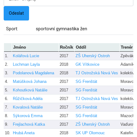
Sport:
sportovní gymnastika žen
Jméno
Ročník
Oddíl
Trenér
1.
Kolářová Lucie
2017
ZŠ Uherský Ostroh
Zpěváko
2.
Lochman Layla
2018
GK Vítkovice
Adamíkov
3.
Podolanová Magdalena
2018
TJ Ostrožská Nová Ves
kolektiv 
4.
Matúšková Johana
2017
SG Frenštát
Moravcov
5.
Kohoutková Natálie
2017
SG Frenštát
Moravcov
6.
Růžičková Adéla
2017
TJ Ostrožská Nová Ves
kolektiv 
7.
Kovalová Natálie
2017
SG Frenštát
Moravcov
8.
Sýkorová Emma
2017
SG Frenštát
Mazocho
9.
Frejlachová Katka
2017
ZŠ Uherský Ostroh
Vaďurov
10.
Hrubá Aneta
2018
SK UP Olomouc
Kateřina