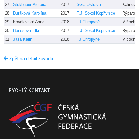
27.
Stukbauer Victoria
2017
SGC Ostrava
Kalinová
28.
Duráková Karolína
2017
T.J. Sokol Kopřivnice
Rýparová
29.
Koválovská Anna
2018
TJ Chropyně
Mlčochov
30.
Benešová Ella
2017
T.J. Sokol Kopřivnice
Rýparová
31.
Jaša Karin
2018
TJ Chropyně
Mlčochov
Zpět na detail závodu
RYCHLÝ KONTAKT