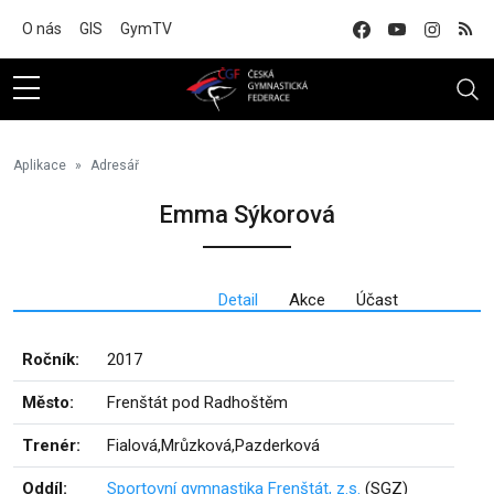
Na hlavní obsah
O nás
GIS
GymTV
Aplikace
Adresář
Emma Sýkorová
Detail
Akce
Účast
Ročník:
2017
Město:
Frenštát pod Radhoštěm
Trenér:
Fialová,Mrůzková,Pazderková
Oddíl:
Sportovní gymnastika Frenštát, z.s.
(SGZ)