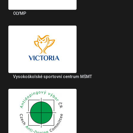
OLYMP
Vysokoškolské sportovní centrum MŠMT