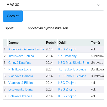
Sport:
sportovní gymnastika žen
Jméno
Ročník
Oddíl
Trenér
1.
Kroupová Gabriela Emma
2014
KSG Znojmo
kol.
2.
Jiroušková Sabina
2014
SK Hradčany
Kudličková
3.
Crhová Kateřina
2014
KSG Mor. Slavia Brno
Uhrová a ko
4.
Přibilíková Lucie
2014
T.J. Sokol Bučovice
Duráková J
5.
Vlachová Barbora
2014
T.J. Sokol Bučovice
Duráková J
6.
Vranovská Eliška
2014
KSG Znojmo
kol.
7.
Lytvynenko Daria
2014
KSG Znojmo
kol.
8.
Poláková Izabela
2014
KSG Znojmo
kol.