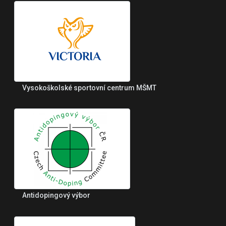
Vysokoškolské sportovní centrum MŠMT
Antidopingový výbor