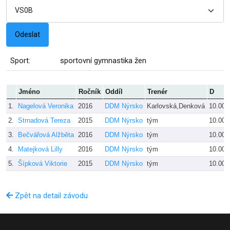
Sport:
sportovní gymnastika žen
Jméno
Ročník
Oddíl
Trenér
D
1.
Nagelová Veronika
2016
DDM Nýrsko
Karlovská,Denková
10.000
2.
Strnadová Tereza
2015
DDM Nýrsko
tým
10.000
3.
Bečvářová Alžběta
2016
DDM Nýrsko
tým
10.000
4.
Matejková Lilly
2016
DDM Nýrsko
tým
10.000
5.
Šípková Viktorie
2015
DDM Nýrsko
tým
10.000
Zpět na detail závodu