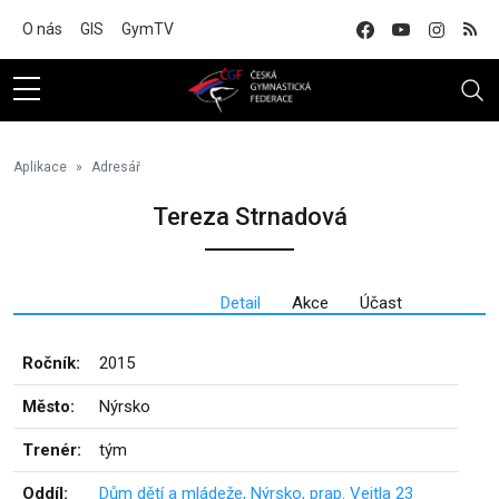
Na hlavní obsah
O nás
GIS
GymTV
Aplikace
Adresář
Tereza Strnadová
Detail
Akce
Účast
Ročník:
2015
Město:
Nýrsko
Trenér:
tým
Oddíl:
Dům dětí a mládeže, Nýrsko, prap. Veitla 23