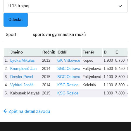
Sport:
sportovní gymnastika mužů
Jméno
Ročník
Oddíl
Trenér
D
E
p
1.
Lyčka Mikuláš
2012
GK Vítkovice
Kopec
1.900
8.750
0.
2.
Krumplovič Jan
2014
SGC Ostrava
Faltýnková
1.500
8.450
0.
3.
Dresler Pavel
2015
SGC Ostrava
Faltýnková
1.100
8.500
0.
4.
Vybíral Jonáš
2014
KSG Rosice
Kolektiv
1.100
8.300
4.
5.
Kalousek Matyáš
2015
KSG Rosice
1.000
7.800
4.
Zpět na detail závodu