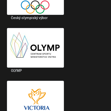
Český olympiský výbor
OLYMP