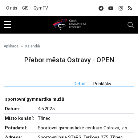
Na hlavní obsah
O nás
GIS
GymTV
Aplikace
Kalendář
Přebor města Ostravy - OPEN
Detail
Přihlášky
sportovní gymnastika mužů
Datum:
4.5.2025
Místo konání:
Třinec
Pořadatel:
Sportovní gymnastické centrum Ostrava, z.s.
Adresa:
Sportovní hala STaRS, Tyršova 275, Třinec