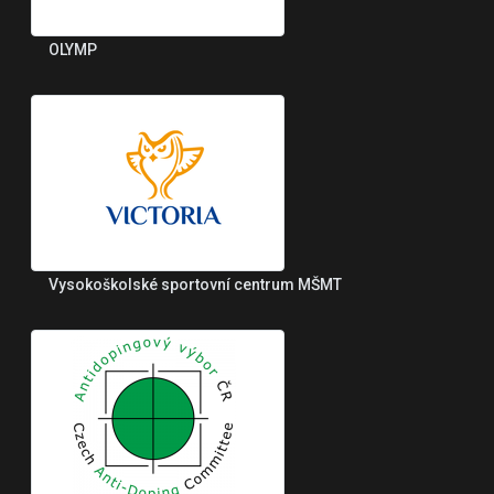
OLYMP
Vysokoškolské sportovní centrum MŠMT