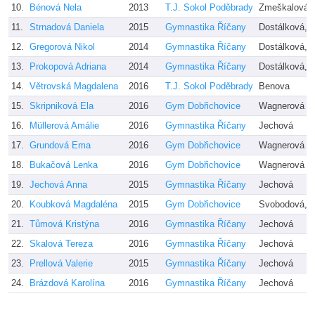
10.
Bénová Nela
2013
T.J. Sokol Poděbrady
Zmeškalová, 
11.
Strnadová Daniela
2015
Gymnastika Říčany
Dostálková, 
12.
Gregorová Nikol
2014
Gymnastika Říčany
Dostálková, 
13.
Prokopová Adriana
2014
Gymnastika Říčany
Dostálková, 
14.
Větrovská Magdalena
2016
T.J. Sokol Poděbrady
Benova
15.
Skripniková Ela
2016
Gym Dobřichovice
Wagnerová
16.
Müllerová Amálie
2016
Gymnastika Říčany
Jechová
17.
Grundová Ema
2016
Gym Dobřichovice
Wagnerová
18.
Bukačová Lenka
2016
Gym Dobřichovice
Wagnerová
19.
Jechová Anna
2015
Gymnastika Říčany
Jechová
20.
Koubková Magdaléna
2015
Gym Dobřichovice
Svobodová, F
21.
Tůmová Kristýna
2016
Gymnastika Říčany
Jechová
22.
Skalová Tereza
2016
Gymnastika Říčany
Jechová
23.
Prellová Valerie
2015
Gymnastika Říčany
Jechová
24.
Brázdová Karolína
2016
Gymnastika Říčany
Jechová