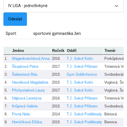
Sport:
sportovní gymnastika žen
Jméno
Ročník
Oddíl
Trenér
1.
Wagenknechtová Anna
2016
T.J. Sokol Kolín
Prokůpková, 
2.
Škopková Petra
2017
T.J. Sokol Příbram
Trinerová Ver
3.
Šebestová Rita
2015
Gym Dobřichovice
Svobodová/Fi
4.
Havelková Magdaléna
2015
T.J. Sokol Kolín
Voglová, Šed
5.
Přichystalová Laura
2017
T.J. Sokol Kolín
Voglová, Šed
6.
Hájková Leontýna
2016
T.J. Sokol Příbram
Trinerová Ver
7.
Krůpová Valérie
2015
T.J. Sokol Příbram
Svobodová, 
8.
Pivná Nela
2014
T.J. Sokol Poděbrady
Bénová
9.
Horníčková Eliška
2015
T.J. Sokol Poděbrady
Benova