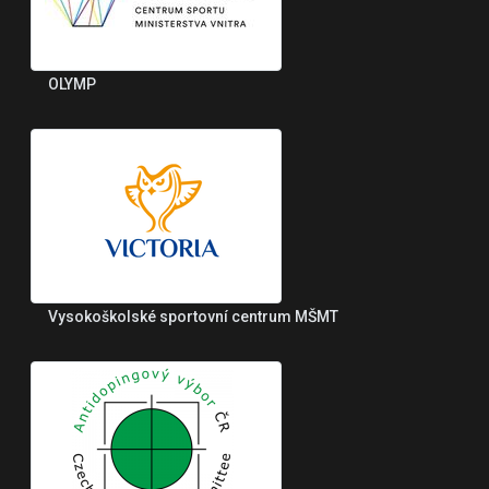
OLYMP
Vysokoškolské sportovní centrum MŠMT