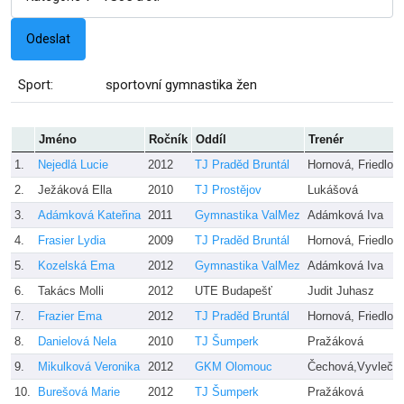
Sport:
sportovní gymnastika žen
Jméno
Ročník
Oddíl
Trenér
1.
Nejedlá Lucie
2012
TJ Praděd Bruntál
Hornová, Friedlov
2.
Ježáková Ella
2010
TJ Prostějov
Lukášová
3.
Adámková Kateřina
2011
Gymnastika ValMez
Adámková Iva
4.
Frasier Lydia
2009
TJ Praděd Bruntál
Hornová, Friedlov
5.
Kozelská Ema
2012
Gymnastika ValMez
Adámková Iva
6.
Takács Molli
2012
UTE Budapešť
Judit Juhasz
7.
Frazier Ema
2012
TJ Praděd Bruntál
Hornová, Friedlov
8.
Danielová Nela
2010
TJ Šumperk
Pražáková
9.
Mikulková Veronika
2012
GKM Olomouc
Čechová,Vyvlečk
10.
Burešová Marie
2012
TJ Šumperk
Pražáková