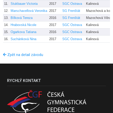
11.
Stukbauer Victoria
2017
SGC Ostrava
Kalinová
12.
Marschavellová Veronika
2017
SG Frenštát
Mazochová a kol.
13.
Bílková Tereza
2016
SG Frenštát
Mazochová Věra +
14.
Hrabovská Nicole
2017
SGC Ostrava
Kalinová
15.
Ogarkova Tatiana
2016
SGC Ostrava
Kalinová
16.
Suchánková Nina
2017
SGC Ostrava
Kalinová
Zpět na detail závodu
RYCHLÝ KONTAKT