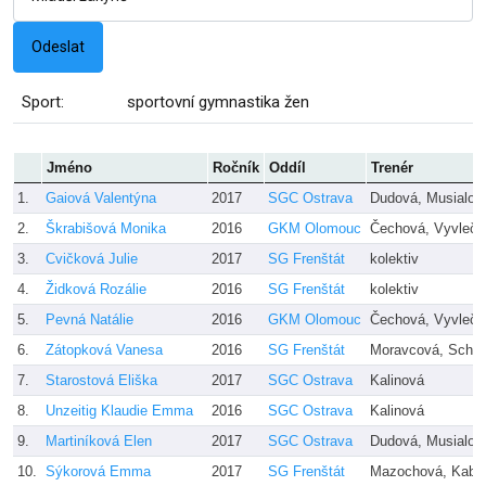
Sport:
sportovní gymnastika žen
Jméno
Ročník
Oddíl
Trenér
1.
Gaiová Valentýna
2017
SGC Ostrava
Dudová, Musialov
2.
Škrabišová Monika
2016
GKM Olomouc
Čechová, Vyvlečk
3.
Cvičková Julie
2017
SG Frenštát
kolektiv
4.
Židková Rozálie
2016
SG Frenštát
kolektiv
5.
Pevná Natálie
2016
GKM Olomouc
Čechová, Vyvlečk
6.
Zátopková Vanesa
2016
SG Frenštát
Moravcová, Schind
7.
Starostová Eliška
2017
SGC Ostrava
Kalinová
8.
Unzeitig Klaudie Emma
2016
SGC Ostrava
Kalinová
9.
Martiníková Elen
2017
SGC Ostrava
Dudová, Musialov
10.
Sýkorová Emma
2017
SG Frenštát
Mazochová, Kabu