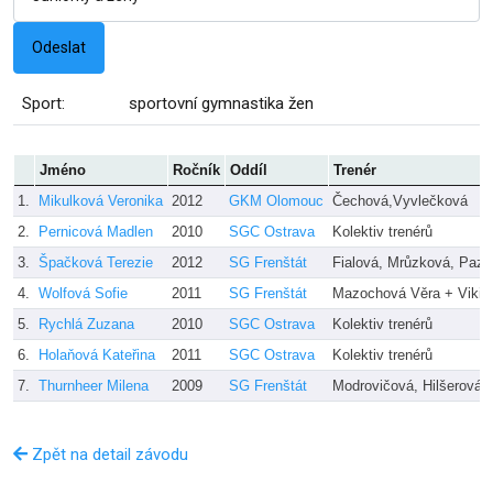
Sport:
sportovní gymnastika žen
Jméno
Ročník
Oddíl
Trenér
1.
Mikulková Veronika
2012
GKM Olomouc
Čechová,Vyvlečková
2.
Pernicová Madlen
2010
SGC Ostrava
Kolektiv trenérů
3.
Špačková Terezie
2012
SG Frenštát
Fialová, Mrůzková, Pazd
4.
Wolfová Sofie
2011
SG Frenštát
Mazochová Věra + Viki.
5.
Rychlá Zuzana
2010
SGC Ostrava
Kolektiv trenérů
6.
Holaňová Kateřina
2011
SGC Ostrava
Kolektiv trenérů
7.
Thurnheer Milena
2009
SG Frenštát
Modrovičová, Hilšerová 
Zpět na detail závodu