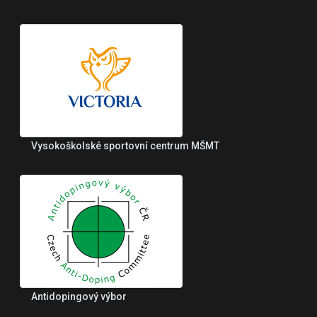
Vysokoškolské sportovní centrum MŠMT
Antidopingový výbor