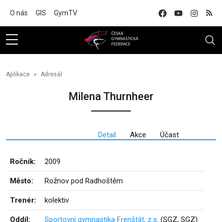
Na hlavní obsah
O nás
GIS
GymTV
Aplikace
Adresář
Milena Thurnheer
Detail
Akce
Účast
Ročník:
2009
Město:
Rožnov pod Radhoštěm
Trenér:
kolektiv
Oddíl:
Sportovní gymnastika Frenštát, z.s.
(SGZ, SGZ)