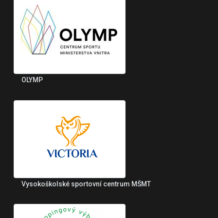
OLYMP
Vysokoškolské sportovní centrum MŠMT