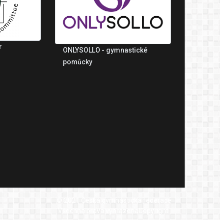
r
ONLYSOLLO - gymnastické
pomůcky
© 2021 Česká gymnastická federace
Všechna práva vyhrazenaCopyright.