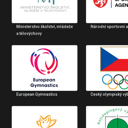
Ministerstvo školství, mládeže
Národní sportovní 
a tělovýchovy
European Gymnastics
Český olympiský vý