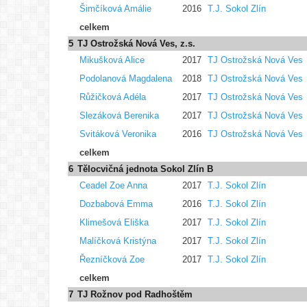
Šimčíková Amálie
2016
T.J. Sokol Zlín
celkem
5
TJ Ostrožská Nová Ves, z.s.
Mikušková Alice
2017
TJ Ostrožská Nová Ves
Podolanová Magdalena
2018
TJ Ostrožská Nová Ves
Růžičková Adéla
2017
TJ Ostrožská Nová Ves
Slezáková Berenika
2017
TJ Ostrožská Nová Ves
Svitáková Veronika
2016
TJ Ostrožská Nová Ves
celkem
6
Tělocvičná jednota Sokol Zlín B
Ceadel Zoe Anna
2017
T.J. Sokol Zlín
Dozbabová Emma
2016
T.J. Sokol Zlín
Klimešová Eliška
2017
T.J. Sokol Zlín
Malíčková Kristýna
2017
T.J. Sokol Zlín
Řezníčková Zoe
2017
T.J. Sokol Zlín
celkem
7
TJ Rožnov pod Radhoštěm