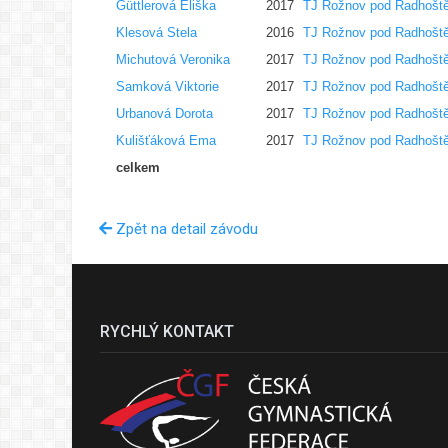
Güttlerová Eliška
2017
TJ Rožnov pod Radhošt
Klesová Stela
2016
TJ Rožnov pod Radhošt
Michutová Veronika
2017
TJ Rožnov pod Radhošt
Samková Viktorie
2017
TJ Rožnov pod Radhošt
Urbanová Dorota
2017
TJ Rožnov pod Radhošt
Kulišťáková Ema
2017
TJ Rožnov pod Radhošt
celkem
Zpět na detail závodu
RYCHLÝ KONTAKT