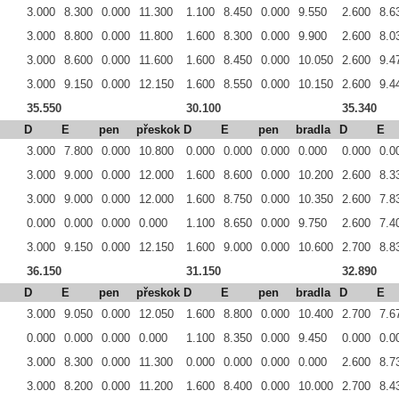
3.000
8.300
0.000
11.300
1.100
8.450
0.000
9.550
2.600
8.6
3.000
8.800
0.000
11.800
1.600
8.300
0.000
9.900
2.600
8.0
3.000
8.600
0.000
11.600
1.600
8.450
0.000
10.050
2.600
9.4
3.000
9.150
0.000
12.150
1.600
8.550
0.000
10.150
2.600
9.4
35.550
30.100
35.340
D
E
pen
přeskok
D
E
pen
bradla
D
E
3.000
7.800
0.000
10.800
0.000
0.000
0.000
0.000
0.000
0.0
3.000
9.000
0.000
12.000
1.600
8.600
0.000
10.200
2.600
8.3
3.000
9.000
0.000
12.000
1.600
8.750
0.000
10.350
2.600
7.8
0.000
0.000
0.000
0.000
1.100
8.650
0.000
9.750
2.600
7.4
3.000
9.150
0.000
12.150
1.600
9.000
0.000
10.600
2.700
8.8
36.150
31.150
32.890
D
E
pen
přeskok
D
E
pen
bradla
D
E
3.000
9.050
0.000
12.050
1.600
8.800
0.000
10.400
2.700
7.6
0.000
0.000
0.000
0.000
1.100
8.350
0.000
9.450
0.000
0.0
3.000
8.300
0.000
11.300
0.000
0.000
0.000
0.000
2.600
8.7
3.000
8.200
0.000
11.200
1.600
8.400
0.000
10.000
2.700
8.4