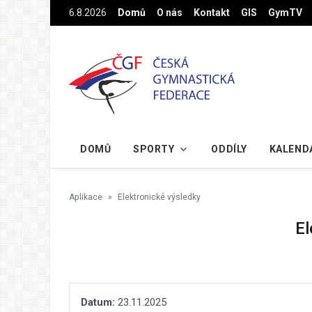
Na hlavní obsah
6.8.2026
Domů
O nás
Kontakt
GIS
GymTV
DOMŮ
SPORTY
ODDÍLY
KALEND
Aplikace
Elektronické výsledky
El
Datum:
23.11.2025