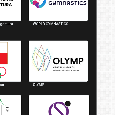
agentura
WORLD GYMNASTICS
bor
OLYMP