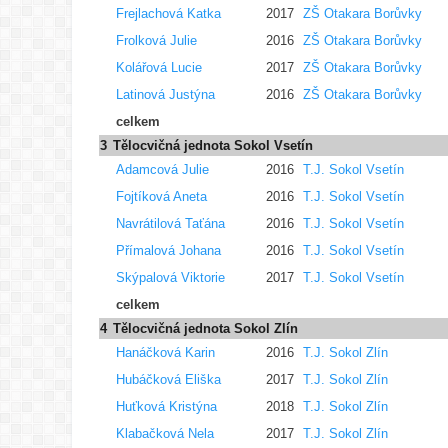
Frejlachová Katka
2017
ZŠ Otakara Borůvky
Frolková Julie
2016
ZŠ Otakara Borůvky
Kolářová Lucie
2017
ZŠ Otakara Borůvky
Latinová Justýna
2016
ZŠ Otakara Borůvky
celkem
3
Tělocvičná jednota Sokol Vsetín
Adamcová Julie
2016
T.J. Sokol Vsetín
Fojtíková Aneta
2016
T.J. Sokol Vsetín
Navrátilová Taťána
2016
T.J. Sokol Vsetín
Přímalová Johana
2016
T.J. Sokol Vsetín
Skýpalová Viktorie
2017
T.J. Sokol Vsetín
celkem
4
Tělocvičná jednota Sokol Zlín
Hanáčková Karin
2016
T.J. Sokol Zlín
Hubáčková Eliška
2017
T.J. Sokol Zlín
Huťková Kristýna
2018
T.J. Sokol Zlín
Klabačková Nela
2017
T.J. Sokol Zlín