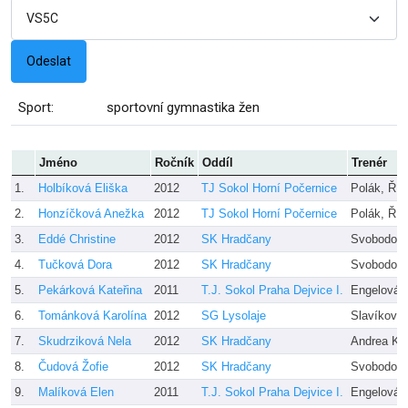
Sport:
sportovní gymnastika žen
Jméno
Ročník
Oddíl
Trenér
1.
Holbíková Eliška
2012
TJ Sokol Horní Počernice
Polák, Ří
2.
Honzíčková Anežka
2012
TJ Sokol Horní Počernice
Polák, Ří
3.
Eddé Christine
2012
SK Hradčany
Svobodov
4.
Tučková Dora
2012
SK Hradčany
Svobodov
5.
Pekárková Kateřina
2011
T.J. Sokol Praha Dejvice I.
Engelová,
6.
Tománková Karolína
2012
SG Lysolaje
Slavíková
7.
Skudrziková Nela
2012
SK Hradčany
Andrea Ku
8.
Čudová Žofie
2012
SK Hradčany
Svobodová
9.
Malíková Elen
2011
T.J. Sokol Praha Dejvice I.
Engelová,