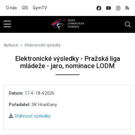
Na hlavní obsah
O nás
GIS
GymTV
Aplikace
Elektronické výsledky
Elektronické výsledky - Pražská liga
mládeže - jaro, nominace LODM
Datum:
17.4.-18.4.2026
Pořadatel:
SK Hradčany
Stáhnout výsledky