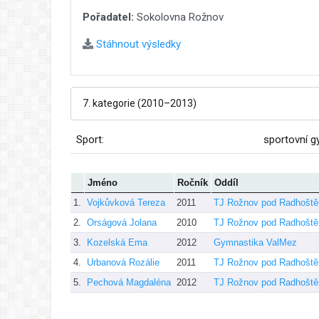
Pořadatel:
Sokolovna Rožnov
Stáhnout výsledky
Sport:
sportovní g
Jméno
Ročník
Oddíl
1.
Vojkůvková Tereza
2011
TJ Rožnov pod Radhošt
2.
Orságová Jolana
2010
TJ Rožnov pod Radhošt
3.
Kozelská Ema
2012
Gymnastika ValMez
4.
Urbanová Rozálie
2011
TJ Rožnov pod Radhošt
5.
Pechová Magdaléna
2012
TJ Rožnov pod Radhošt