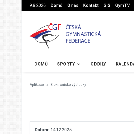
Na hlavní obsah
9.8.2026
Domů
O nás
Kontakt
GIS
GymTV
DOMŮ
SPORTY
ODDÍLY
KALEND
Aplikace
Elektronické výsledky
Datum:
14.12.2025