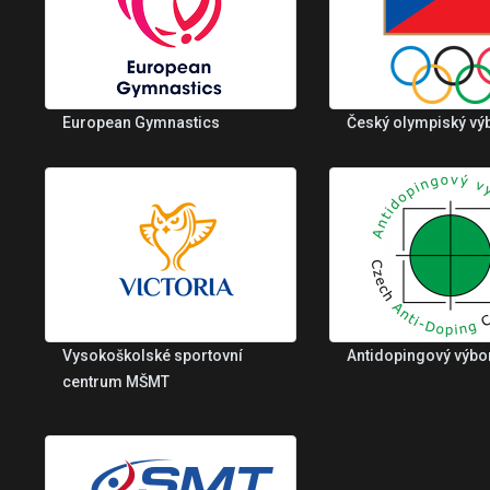
European Gymnastics
Český olympiský vý
Vysokoškolské sportovní
Antidopingový výbo
centrum MŠMT