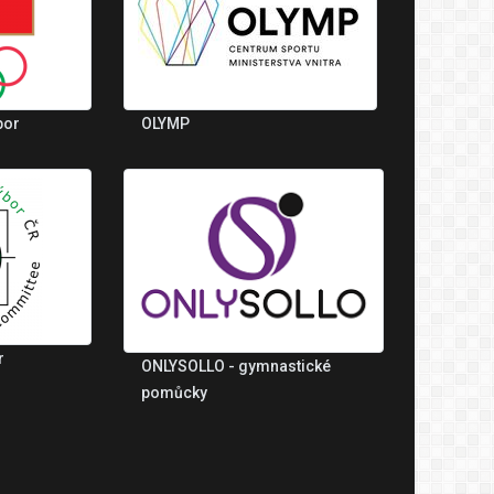
bor
OLYMP
r
ONLYSOLLO - gymnastické
pomůcky