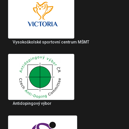
Vysokoškolské sportovní centrum MŠMT
Antidopingový výbor