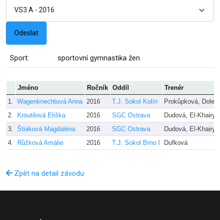
Sport:
sportovní gymnastika žen
Jméno
Ročník
Oddíl
Trenér
1.
Wagenknechtová Anna
2016
T.J. Sokol Kolín
Prokůpková, Dolež
2.
Kroutilová Eliška
2016
SGC Ostrava
Dudová, El-Khairy
3.
Štiaková Magdaléna
2016
SGC Ostrava
Dudová, El-Khairy
4.
Růžková Amálie
2016
T.J. Sokol Brno I
Dufková
Zpět na detail závodu