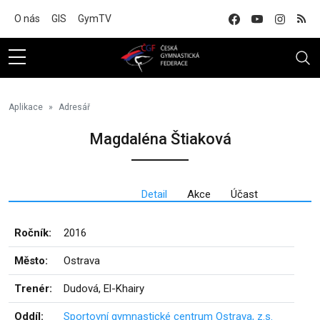
Na hlavní obsah
O nás
GIS
GymTV
Aplikace
Adresář
Magdaléna Štiaková
Detail
Akce
Účast
Ročník:
2016
Město:
Ostrava
Trenér:
Dudová, El-Khairy
Oddíl:
Sportovní gymnastické centrum Ostrava, z.s.