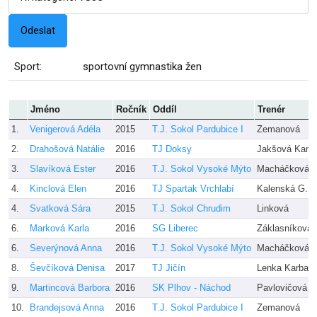
Sport:
sportovní gymnastika žen
Jméno
Ročník
Oddíl
Trenér
1.
Venigerová Adéla
2015
T.J. Sokol Pardubice I
Zemanová
2.
Drahošová Natálie
2016
TJ Doksy
Jakšová Kami
3.
Slavíková Ester
2016
T.J. Sokol Vysoké Mýto
Macháčková
4.
Kinclová Elen
2016
TJ Spartak Vrchlabí
Kalenská G., 
4.
Svatková Sára
2015
T.J. Sokol Chrudim
Linková
6.
Marková Karla
2016
SG Liberec
Záklasníková,
6.
Severýnová Anna
2016
T.J. Sokol Vysoké Mýto
Macháčková
8.
Ševčíková Denisa
2017
TJ Jičín
Lenka Karban
9.
Martincová Barbora
2016
SK Plhov - Náchod
Pavlovičová
10.
Brandejsová Anna
2016
T.J. Sokol Pardubice I
Zemanová