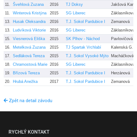
11.
Švehlová Zuzana
2016
TJ Doksy
Jakšová Kami
11.
Winterová Kristýna
2015
SG Liberec
Záklasníková,
13.
Husak Oleksandra
2016
T.J. Sokol Pardubice I
Zemanová
13.
Ludvíková Viktorie
2016
SG Liberec
Záklasníková,
15.
Viesnerová Eliška
2015
SK Plhov - Náchod
Pavlovičová
16.
Metelková Zuzana
2015
TJ Spartak Vrchlabí
Kalenská G., 
17.
Sedláková Tereza
2015
T.J. Sokol Vysoké Mýto
Macháčková
18.
Chramostová Marie
2016
SG Liberec
Záklasníková,
19.
Břízová Tereza
2015
T.J. Sokol Pardubice I
Herzánová
20.
Hrubá Anežka
2017
T.J. Sokol Pardubice I
Zemanová
Zpět na detail závodu
RYCHLÝ KONTAKT