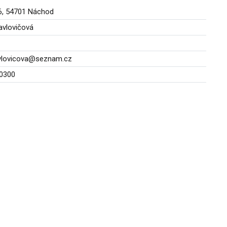
86, 54701 Náchod
avlovičová
avlovicova@seznam.cz
/0300