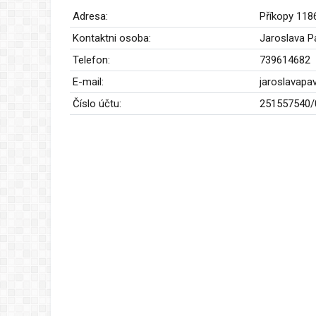
Adresa:
Příkopy 11
Kontaktni osoba:
Jaroslava P
Telefon:
739614682
E-mail:
jaroslavap
Číslo účtu:
251557540