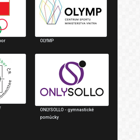
bor
OLYMP
r
ONLYSOLLO - gymnastické
pomůcky