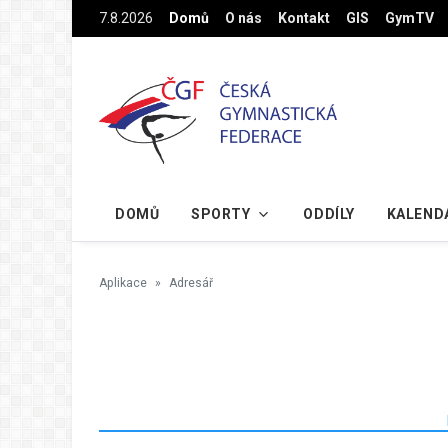
Na hlavní obsah
7.8.2026
Domů
O nás
Kontakt
GIS
GymTV
DOMŮ
SPORTY
ODDÍLY
KALEND
Aplikace
Adresář