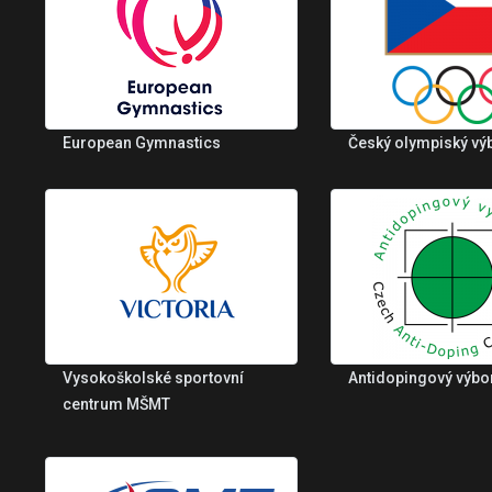
European Gymnastics
Český olympiský vý
Vysokoškolské sportovní
Antidopingový výbo
centrum MŠMT