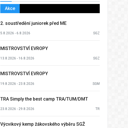
Akce
2. soustředění juniorek před ME
5.8.2026 - 6.8.2026
SGZ
MISTROVSTVÍ EVROPY
13.8.2026 - 16.8.2026
SGZ
MISTROVSTVÍ EVROPY
19.8.2026 - 23.8.2026
SGM
TRA Simply the best camp TRA/TUM/DMT
23.8.2026 - 29.8.2026
TR
Výcvikový kemp žákovského výběru SGŽ