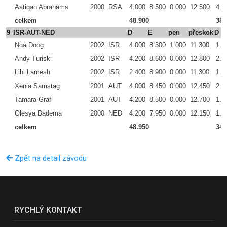
Aatiqah Abrahams
2000
RSA
4.000
8.500
0.000
12.500
4.0
celkem
48.900
38.
9
ISR-AUT-NED
D
E
pen
přeskok
D
Noa Doog
2002
ISR
4.000
8.300
1.000
11.300
1.9
Andy Turiski
2002
ISR
4.200
8.600
0.000
12.800
2.6
Lihi Lamesh
2002
ISR
2.400
8.900
0.000
11.300
1.8
Xenia Samstag
2001
AUT
4.000
8.450
0.000
12.450
2.5
Tamara Graf
2001
AUT
4.200
8.500
0.000
12.700
1.1
Olesya Dadema
2000
NED
4.200
7.950
0.000
12.150
1.8
celkem
48.950
34.
Zpět na detail závodu
RYCHLÝ KONTAKT