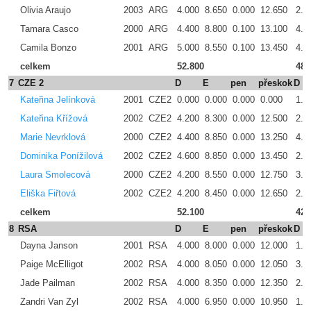
Olivia Araujo
2003
ARG
4.000
8.650
0.000
12.650
2.5
Tamara Casco
2000
ARG
4.400
8.800
0.100
13.100
4.8
Camila Bonzo
2001
ARG
5.000
8.550
0.100
13.450
4.7
celkem
52.800
48.
7
CZE 2
D
E
pen
přeskok
D
Kateřina Jelínková
2001
CZE2
0.000
0.000
0.000
0.000
1.3
Kateřina Křížová
2002
CZE2
4.200
8.300
0.000
12.500
2.9
Marie Nevrklová
2000
CZE2
4.400
8.850
0.000
13.250
4.1
Dominika Ponížilová
2002
CZE2
4.600
8.850
0.000
13.450
2.6
Laura Smolecová
2000
CZE2
4.200
8.550
0.000
12.750
3.0
Eliška Fiřtová
2002
CZE2
4.200
8.450
0.000
12.650
2.7
celkem
52.100
42.
8
RSA
D
E
pen
přeskok
D
Dayna Janson
2001
RSA
4.000
8.000
0.000
12.000
1.8
Paige McElligot
2002
RSA
4.000
8.050
0.000
12.050
3.4
Jade Pailman
2002
RSA
4.000
8.350
0.000
12.350
2.4
Zandri Van Zyl
2002
RSA
4.000
6.950
0.000
10.950
1.8