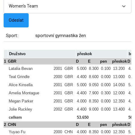
Sport:
sportovní gymnastika žen
Družstvo
přeskok
bra
1
GBR
D
E
pen
přeskok
D
Latalia Bevan
2001
GBR
5.000
8.300
0.100
13.200
4.8
Teal Grindle
2000
GBR
4.400
8.600
0.000
13.000
0.0
Alice Kinsella
2001
GBR
5.000
9.050
0.000
14.050
5.3
Amelia Montague
2001
GBR
4.400
7.900
0.300
12.000
4.6
Megan Parker
2001
GBR
4.000
8.350
0.000
12.350
4.8
Jolie Ruckley
2002
GBR
4.400
9.000
0.000
13.400
4.8
celkem
53.650
50.
2
CHN
D
E
pen
přeskok
D
Yuyao Fu
2000
CHN
4.000
8.350
0.000
12.350
5.8