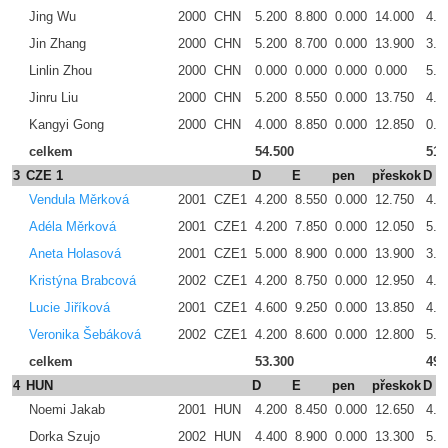
Jing Wu
2000
CHN
5.200
8.800
0.000
14.000
4.9
Jin Zhang
2000
CHN
5.200
8.700
0.000
13.900
3.6
Linlin Zhou
2000
CHN
0.000
0.000
0.000
0.000
5.4
Jinru Liu
2000
CHN
5.200
8.550
0.000
13.750
4.8
Kangyi Gong
2000
CHN
4.000
8.850
0.000
12.850
0.0
celkem
54.500
51.
3
CZE 1
D
E
pen
přeskok
D
Vendula Měrková
2001
CZE1
4.200
8.550
0.000
12.750
4.9
Adéla Měrková
2001
CZE1
4.200
7.850
0.000
12.050
5.2
Aneta Holasová
2001
CZE1
5.000
8.900
0.000
13.900
3.4
Kristýna Brabcová
2002
CZE1
4.200
8.750
0.000
12.950
4.0
Lucie Jiříková
2001
CZE1
4.600
9.250
0.000
13.850
4.4
Veronika Šebáková
2002
CZE1
4.200
8.600
0.000
12.800
5.0
celkem
53.300
49.
4
HUN
D
E
pen
přeskok
D
Noemi Jakab
2001
HUN
4.200
8.450
0.000
12.650
4.4
Dorka Szujo
2002
HUN
4.400
8.900
0.000
13.300
5.3