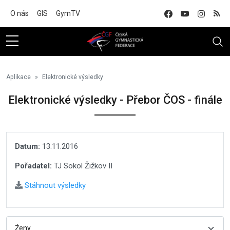
Na hlavní obsah
O nás
GIS
GymTV
Aplikace
Elektronické výsledky
Elektronické výsledky - Přebor ČOS - finále
Datum:
13.11.2016
Pořadatel:
TJ Sokol Žižkov II
Stáhnout výsledky