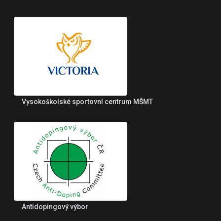
Vysokoškolské sportovní centrum MŠMT
Antidopingový výbor