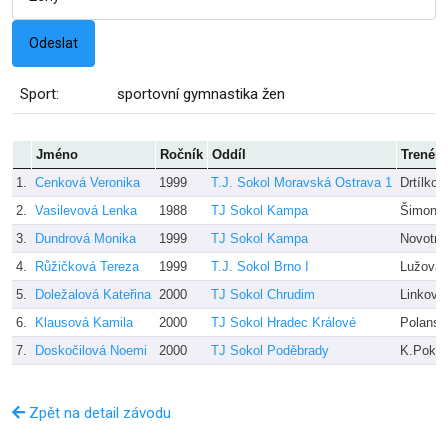
Sport:
sportovní gymnastika žen
Jméno
Ročník
Oddíl
Trenér
1.
Cenková Veronika
1999
T.J. Sokol Moravská Ostrava 1
Drtílkov
2.
Vasilevová Lenka
1988
TJ Sokol Kampa
Šimono
3.
Dundrová Monika
1999
TJ Sokol Kampa
Novotná
4.
Růžičková Tereza
1999
T.J. Sokol Brno I
Lužová,
5.
Doležalová Kateřina
2000
TJ Sokol Chrudim
Linková
6.
Klausová Kamila
2000
TJ Sokol Hradec Králové
Polansk
7.
Doskočilová Noemi
2000
TJ Sokol Poděbrady
K.Pokor
Zpět na detail závodu