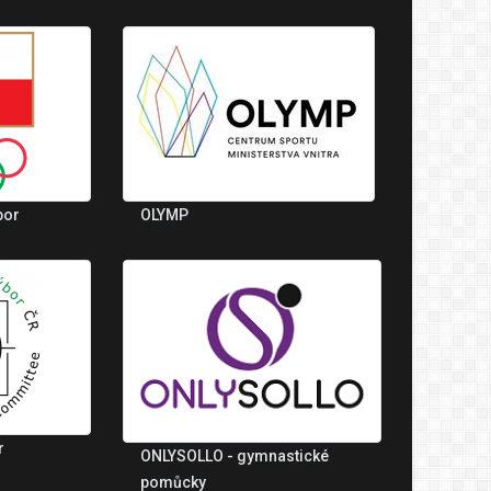
bor
OLYMP
r
ONLYSOLLO - gymnastické
pomůcky