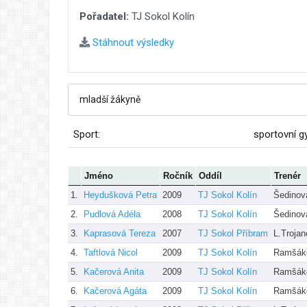
Pořadatel:
TJ Sokol Kolín
Stáhnout výsledky
Sport:
sportovní g
Jméno
Ročník
Oddíl
Trenér
1.
Heydušková Petra
2009
TJ Sokol Kolín
Šedino
2.
Pudlová Adéla
2008
TJ Sokol Kolín
Šedinov
3.
Kaprasová Tereza
2007
TJ Sokol Příbram
L.Troja
4.
Taftlová Nicol
2009
TJ Sokol Kolín
Ramšáko
5.
Kačerová Anita
2009
TJ Sokol Kolín
Ramšáko
6.
Kačerová Agáta
2009
TJ Sokol Kolín
Ramšáko