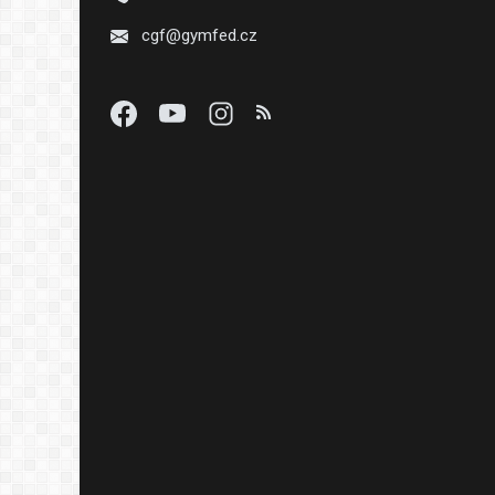
cgf@gymfed.cz