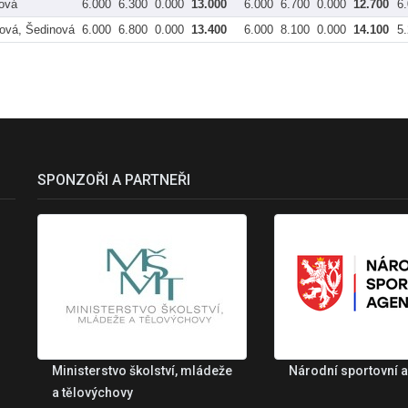
nová
6.000
6.300
0.000
13.000
6.000
6.700
0.000
12.700
6
vá, Šedinová
6.000
6.800
0.000
13.400
6.000
8.100
0.000
14.100
5
SPONZOŘI A PARTNEŘI
Ministerstvo školství, mládeže
Národní sportovní 
a tělovýchovy