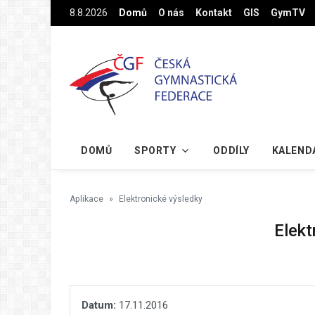
Na hlavní obsah
8.8.2026
Domů
O nás
Kontakt
GIS
GymTV
DOMŮ
SPORTY
ODDÍLY
KALEND
Aplikace
Elektronické výsledky
Elekt
Datum:
17.11.2016