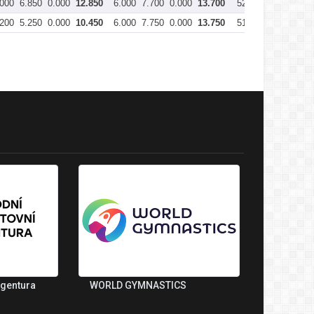
.000
6.850
0.000
12.850
6.000
7.700
0.000
13.700
52.250
.200
5.250
0.000
10.450
6.000
7.750
0.000
13.750
51.700
agentura
WORLD GYMNASTICS