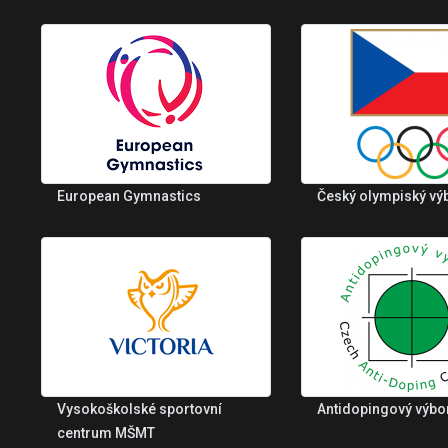
European Gymnastics
Český olympiský vý
Vysokoškolské sportovní
Antidopingový výbo
centrum MŠMT