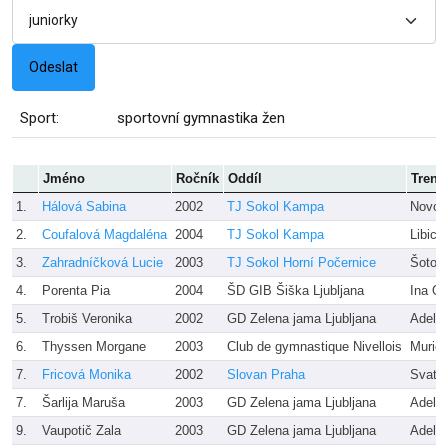
Sport:
sportovní gymnastika žen
Jméno
Ročník
Oddíl
Trené
1.
Hálová Sabina
2002
TJ Sokol Kampa
Novot
2.
Coufalová Magdaléna
2004
TJ Sokol Kampa
Libich
3.
Zahradníčková Lucie
2003
TJ Sokol Horní Počernice
Šotolo
4.
Porenta Pia
2004
ŠD GIB Šiška Ljubljana
Ina Ob
5.
Trobiš Veronika
2002
GD Zelena jama Ljubljana
Adela 
6.
Thyssen Morgane
2003
Club de gymnastique Nivellois
Muriel
7.
Fricová Monika
2002
Slovan Praha
Svata
7.
Šarlija Maruša
2003
GD Zelena jama Ljubljana
Adela 
9.
Vaupotič Zala
2003
GD Zelena jama Ljubljana
Adela 