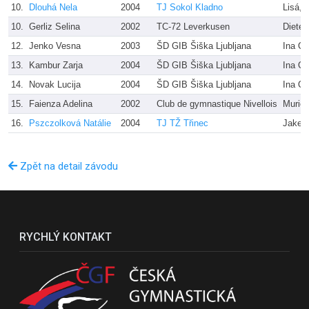
10.
Dlouhá Nela
2004
TJ Sokol Kladno
Lisá, 
10.
Gerliz Selina
2002
TC-72 Leverkusen
Dieter
12.
Jenko Vesna
2003
ŠD GIB Šiška Ljubljana
Ina Ob
13.
Kambur Zarja
2004
ŠD GIB Šiška Ljubljana
Ina Ob
14.
Novak Lucija
2004
ŠD GIB Šiška Ljubljana
Ina Ob
15.
Faienza Adelina
2002
Club de gymnastique Nivellois
Muriel
16.
Pszczolková Natálie
2004
TJ TŽ Třinec
Jakešo
Zpět na detail závodu
RYCHLÝ KONTAKT