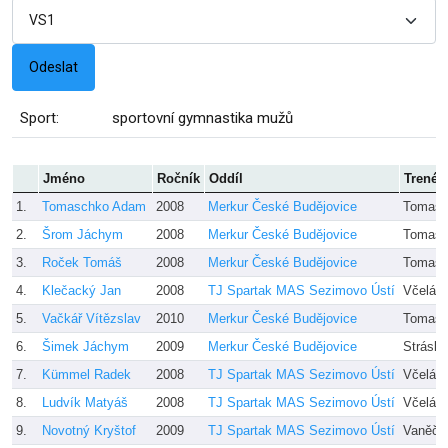
Sport:
sportovní gymnastika mužů
Jméno
Ročník
Oddíl
Trenér
1.
Tomaschko Adam
2008
Merkur České Budějovice
Tomasc
2.
Šrom Jáchym
2008
Merkur České Budějovice
Tomasc
3.
Roček Tomáš
2008
Merkur České Budějovice
Tomasc
4.
Klečacký Jan
2008
TJ Spartak MAS Sezimovo Ústí
Včelák
5.
Vačkář Vítězslav
2010
Merkur České Budějovice
Tomasc
6.
Šimek Jáchym
2009
Merkur České Budějovice
Stráský
7.
Kümmel Radek
2008
TJ Spartak MAS Sezimovo Ústí
Včelák
8.
Ludvík Matyáš
2008
TJ Spartak MAS Sezimovo Ústí
Včelák
9.
Novotný Kryštof
2009
TJ Spartak MAS Sezimovo Ústí
Vaněčk