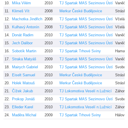
10.
Míka Vilém
2010
TJ Spartak MAS Sezimovo Ústí
Vaněčk
11.
Klimeš Vít
2008
Merkur České Budějovice
Stráský
12.
Machotka Jindřich
2008
TJ Spartak MAS Sezimovo Ústí
Včelák
13.
Kulhavý Antonín
2008
TJ Spartak MAS Sezimovo Ústí
Včelák
14.
Donát Radim
2010
TJ Spartak MAS Sezimovo Ústí
Vaněčk
15.
Jech Dalibor
2010
TJ Spartak MAS Sezimovo Ústí
Vaněčk
16.
Sobotík Martin
2010
TJ Spartak Trhové Sviny
Hamade
17.
Straka Matyáš
2009
TJ Spartak MAS Sezimovo Ústí
Vaněčk
18.
Mairych Gabriel
2010
TJ Spartak MAS Sezimovo Ústí
Svobod
19.
Eiselt Samuel
2010
Merkur České Budějovice
Stráský
20.
Holek Matouš
2010
Merkur České Budějovice
Stráský
21.
Čížek Jakub
2010
TJ Lokomotiva Veselí n.Lužnicí
Záhoro
22.
Prokop Jonáš
2010
TJ Spartak MAS Sezimovo Ústí
Svobod
23.
Elleder Karel
2010
TJ Lokomotiva Veselí n.Lužnicí
Záhoro
24.
Maděra Michal
2009
TJ Spartak Trhové Sviny
Hálová