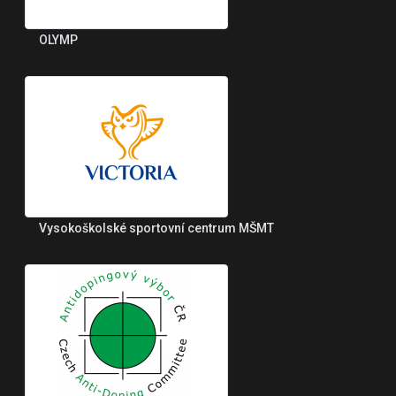
OLYMP
Vysokoškolské sportovní centrum MŠMT