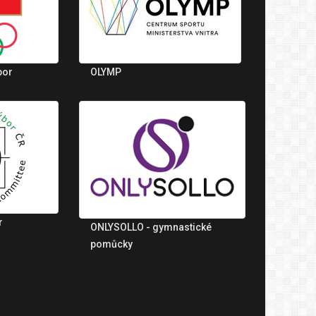
bor
OLYMP
r
ONLYSOLLO - gymnastické
pomůcky