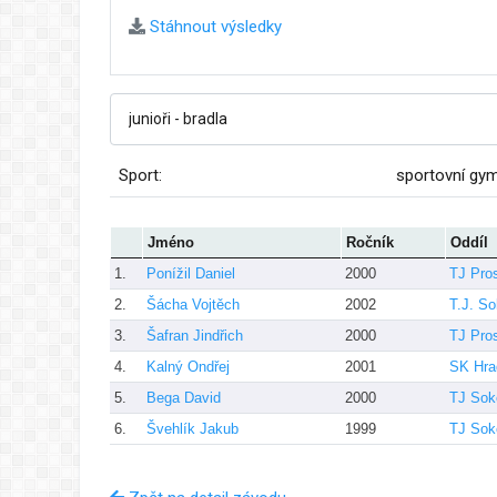
Stáhnout výsledky
Sport:
sportovní gy
Jméno
Ročník
Oddíl
1.
Ponížil Daniel
2000
TJ Pro
2.
Šácha Vojtěch
2002
T.J. So
3.
Šafran Jindřich
2000
TJ Pro
4.
Kalný Ondřej
2001
SK Hra
5.
Bega David
2000
TJ Soko
6.
Švehlík Jakub
1999
TJ Sok