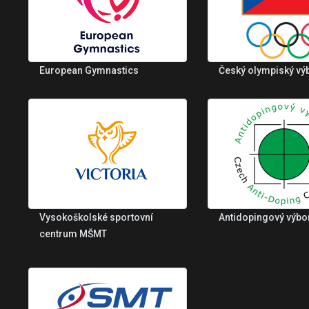
European Gymnastics
Český olympiský vý
Vysokoškolské sportovní
Antidopingový výbo
centrum MŠMT