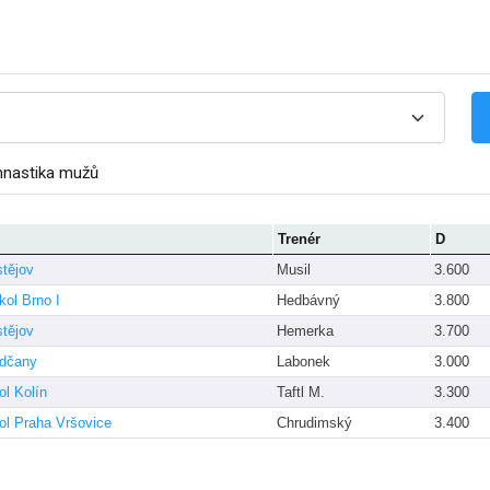
mnastika mužů
Trenér
D
stějov
Musil
3.600
kol Brno I
Hedbávný
3.800
stějov
Hemerka
3.700
dčany
Labonek
3.000
l Kolín
Taftl M.
3.300
ol Praha Vršovice
Chrudimský
3.400