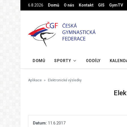
Na hlavní obsah
6.8.2026
Domů
O nás
Kontakt
GIS
GymTV
DOMŮ
SPORTY
ODDÍLY
KALEND
Aplikace
Elektronické výsledky
Elek
Datum:
11.6.2017