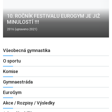
10. ROČNÍK FESTIVALU EUROGYM JE JIŽ
MINULOSTÍ !!!
2016 (upraveno 2021)
Všeobecná gymnastika
O sportu
Komise
Gymnaestráda
EuroGym
Akce / Rozpisy / Výsledky