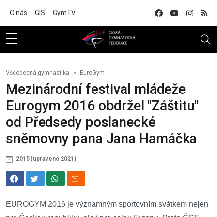
Na hlavní obsah
O nás
GIS
GymTV
Všeobecná gymnastika
EuroGym
Mezinárodní festival mládeže
Eurogym 2016 obdržel "Záštitu"
od Předsedy poslanecké
sněmovny pana Jana Hamáčka
2015 (upraveno 2021)
EUROGYM 2016 je významným sportovním svátkem nejen