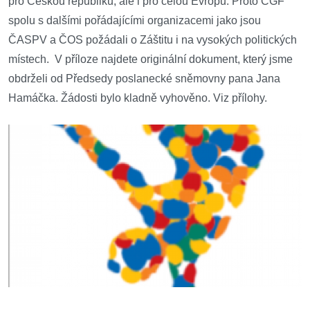
pro Českou republiku, ale i pro celou Evropu. Proto ČGF
spolu s dalšími pořádajícími organizacemi jako jsou
ČASPV a ČOS požádali o Záštitu i na vysokých politických
místech. V příloze najdete originální dokument, který jsme
obdrželi od Předsedy poslanecké sněmovny pana Jana
Hamáčka. Žádosti bylo kladně vyhověno. Viz přílohy.