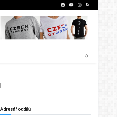
I
Adresář oddílů