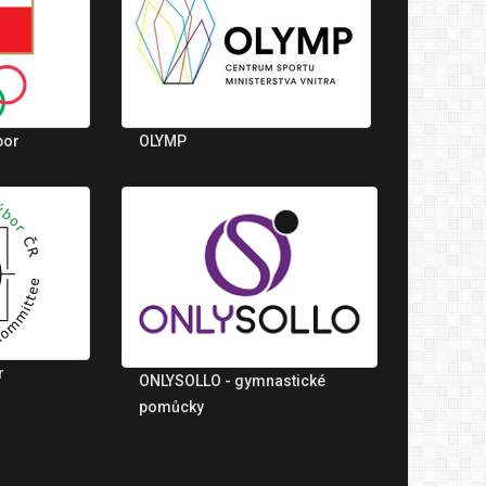
bor
OLYMP
r
ONLYSOLLO - gymnastické
pomůcky