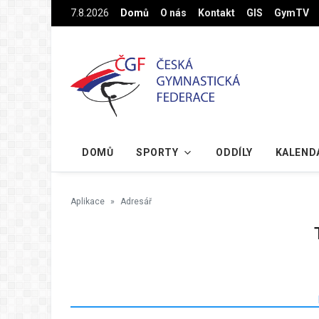
Na hlavní obsah
7.8.2026
Domů
O nás
Kontakt
GIS
GymTV
DOMŮ
SPORTY
ODDÍLY
KALEND
Aplikace
Adresář