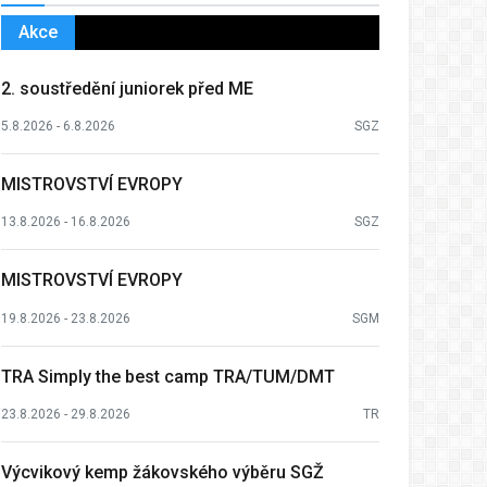
Akce
2. soustředění juniorek před ME
5.8.2026 - 6.8.2026
SGZ
MISTROVSTVÍ EVROPY
13.8.2026 - 16.8.2026
SGZ
MISTROVSTVÍ EVROPY
19.8.2026 - 23.8.2026
SGM
TRA Simply the best camp TRA/TUM/DMT
23.8.2026 - 29.8.2026
TR
Výcvikový kemp žákovského výběru SGŽ