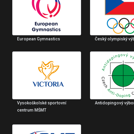
European Gymnastics
Český olympiský vý
Vysokoškolské sportovní
Antidopingový výbo
centrum MŠMT