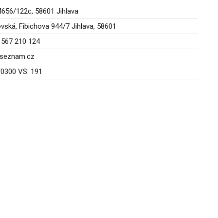
4656/122c, 58601 Jihlava
vská, Fibichova 944/7 Jihlava, 58601
, 567 210 124
@seznam.cz
0300 VS: 191