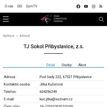
Na hlavní obsah
O nás
GIS
GymTV
Aplikace
Adresář
TJ Sokol Přibyslavice, z.s.
Detail
Osoby
Akce
Adresa:
Pod Sady 222, 67521 Přibyslavice
Kontaktni osoba:
Jitka Kučerová
Telefon:
604296249
E-mail:
kuc.jitka@seznam.cz
Číslo účtu:
19-7735370207/0100