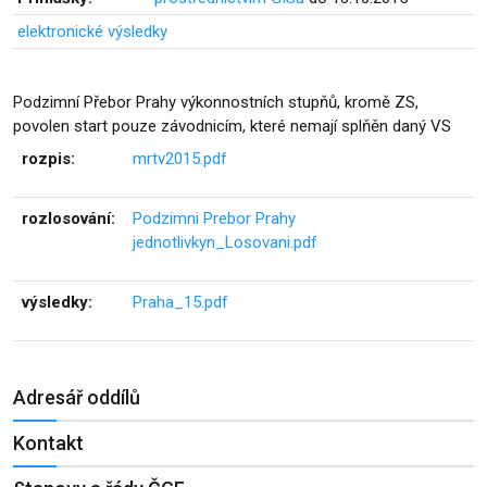
elektronické výsledky
Podzimní Přebor Prahy výkonnostních stupňů, kromě ZS,
povolen start pouze závodnicím, které nemají splňěn daný VS
rozpis:
mrtv2015.pdf
rozlosování:
Podzimni Prebor Prahy
jednotlivkyn_Losovani.pdf
výsledky:
Praha_15.pdf
Adresář oddílů
Kontakt