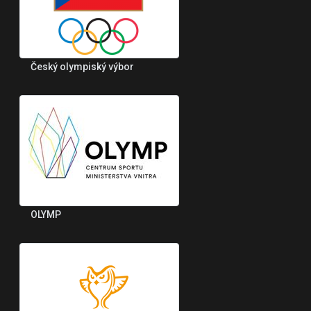
Český olympiský výbor
OLYMP