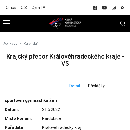
Na hlavní obsah
O nás
GIS
GymTV
Aplikace
Kalendář
Krajský přebor Královéhradeckého kraje -
VS
Detail
Přihlášky
sportovní gymnastika žen
Datum:
21.5.2022
Místo konání:
Pardubice
Pořadatel:
Královéhradecký kraj