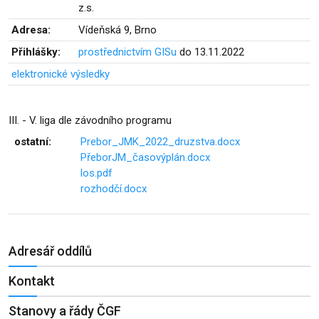
z.s.
Adresa:
Vídeňská 9, Brno
Přihlášky:
prostřednictvím GISu
do 13.11.2022
elektronické výsledky
III. - V. liga dle závodního programu
ostatní:
Prebor_JMK_2022_druzstva.docx
PřeborJM_časovýplán.docx
los.pdf
rozhodčí.docx
Adresář oddílů
Kontakt
Stanovy a řády ČGF