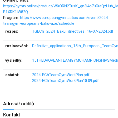
On-line přenos:
https://gymtv.online/product/WXORN2TusK_gn3i4o7iXXaQzHub_
B1XRK1lW82Q
Program:
https://www.europeangymnastics.com/event/2024-
teamgym-europeans-baku-aze/schedule
rozpis:
TGECh_2024_Baku_directives_16-07-2024.pdf
rozlosování:
Definitive_applications_15th_European_TeamG
výsledky:
15THEUROPEANTEAMGYMCHAMPIONSHIPSMedia
ostatní:
2024-EChTeamGymWorkPlan.pdf
2024-EChTeamGymWorkPlan18.09.pdf
Adresář oddílů
Kontakt