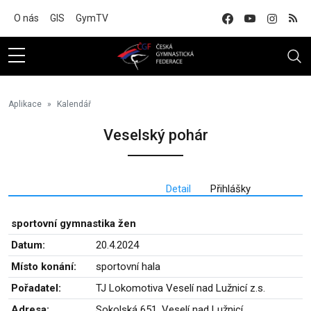
Na hlavní obsah
O nás
GIS
GymTV
Aplikace
Kalendář
Veselský pohár
Detail
Přihlášky
sportovní gymnastika žen
Datum:
20.4.2024
Místo konání:
sportovní hala
Pořadatel:
TJ Lokomotiva Veselí nad Lužnicí z.s.
Adresa:
Sokolská 651, Veselí nad Lužnicí