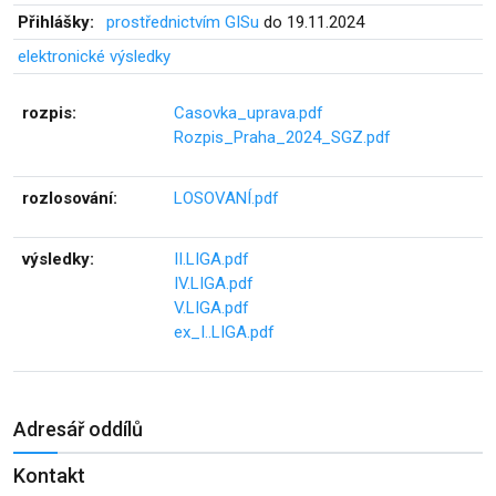
Přihlášky:
prostřednictvím GISu
do 19.11.2024
elektronické výsledky
rozpis:
Casovka_uprava.pdf
Rozpis_Praha_2024_SGZ.pdf
rozlosování:
LOSOVANÍ.pdf
výsledky:
II.LIGA.pdf
IV.LIGA.pdf
V.LIGA.pdf
ex_I..LIGA.pdf
Adresář oddílů
Kontakt