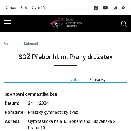
Na hlavní obsah
O nás
GIS
GymTV
Aplikace
Kalendář
SGŽ Přebor hl. m. Prahy družstev
Detail
Přihlášky
sportovní gymnastika žen
Datum:
24.11.2024
Pořadatel:
Pražský gymnastický svaz
Adresa:
Gymnastická hala TJ Bohemians, Slovenská 2,
Praha 10