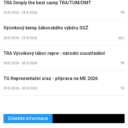
TRA Simply the best camp TRA/TUM/DMT
23.8.2026 - 29.8.2026
TR
Výcvikový kemp žákovského výběru SGŽ
28.8.2026 - 29.8.2026
SGZ
TRA Výcvikový tábor repre - národní soustředění
28.8.2026 - 30.8.2026
TR
TG Reprezentační sraz - příprava na ME 2026
29.8.2026 - 30.8.2026
TG
Důležité informace