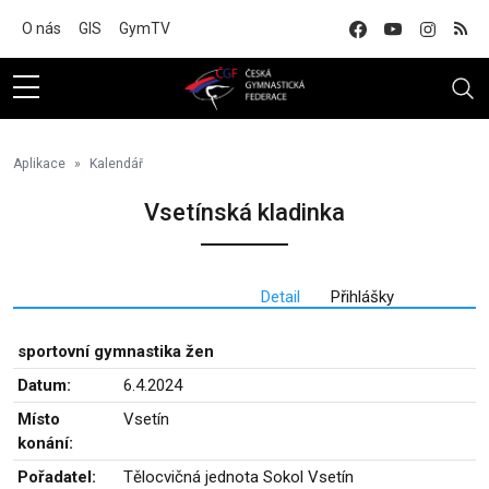
Na hlavní obsah
O nás
GIS
GymTV
Aplikace
Kalendář
Vsetínská kladinka
Detail
Přihlášky
sportovní gymnastika žen
Datum:
6.4.2024
Místo
Vsetín
konání:
Pořadatel:
Tělocvičná jednota Sokol Vsetín