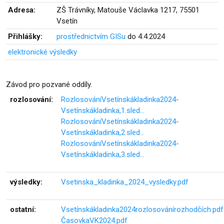
Adresa:
ZŠ Trávníky, Matouše Václavka 1217, 75501
Vsetín
Přihlášky:
prostřednictvím GISu
do 4.4.2024
elektronické výsledky
Závod pro pozvané oddíly.
rozlosování:
RozlosováníVsetínskákladinka2024-
Vsetínskákladinka,1.sled…
RozlosováníVsetínskákladinka2024-
Vsetínskákladinka,2.sled…
RozlosováníVsetínskákladinka2024-
Vsetínskákladinka,3.sled…
výsledky:
Vsetinska_kladinka_2024_vysledky.pdf
ostatní:
Vsetínskákladinka2024rozlosovánírozhodčích.pdf
ČasovkaVK2024.pdf