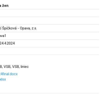
a žen
í Špičková - Opava, z.s.
ava1
24.4.2024
 VSB, VSB, liniec
4final.docx
xlsx