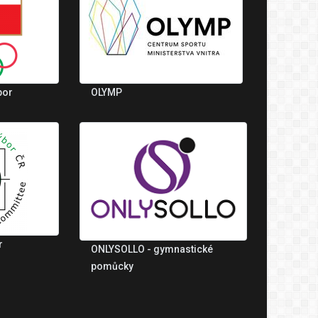
bor
OLYMP
r
ONLYSOLLO - gymnastické
pomůcky