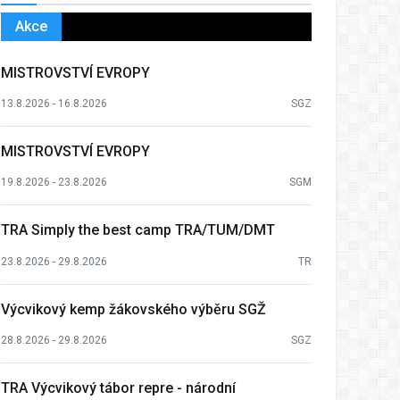
Akce
MISTROVSTVÍ EVROPY
13.8.2026 - 16.8.2026
SGZ
MISTROVSTVÍ EVROPY
19.8.2026 - 23.8.2026
SGM
TRA Simply the best camp TRA/TUM/DMT
23.8.2026 - 29.8.2026
TR
Výcvikový kemp žákovského výběru SGŽ
28.8.2026 - 29.8.2026
SGZ
TRA Výcvikový tábor repre - národní