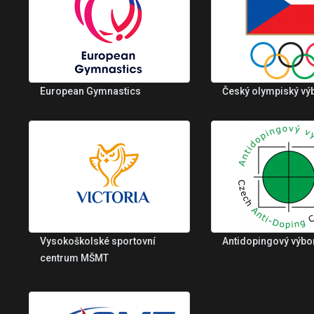
European Gymnastics
Český olympiský vý
Vysokoškolské sportovní
Antidopingový výbo
centrum MŠMT