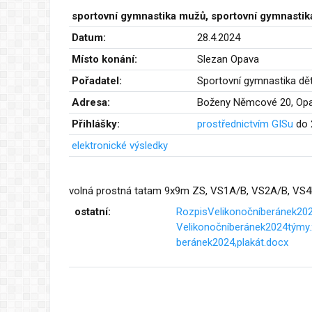
sportovní gymnastika mužů,
sportovní gymnastik
Datum:
28.4.2024
Místo konání:
Slezan Opava
Pořadatel:
Sportovní gymnastika dět
Adresa:
Boženy Němcové 20, Op
Přihlášky:
prostřednictvím GISu
do 
elektronické výsledky
volná prostná tatam 9x9m ZS, VS1A/B, VS2A/B, VS4B,
ostatní:
RozpisVelikonočníberánek202
Velikonočníberánek2024týmy.
beránek2024,plakát.docx