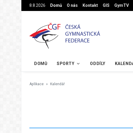
Na hlavní obsah
8.8.2026
Domů
O nás
Kontakt
GIS
GymTV
DOMŮ
SPORTY
ODDÍLY
KALEND
Aplikace
Kalendář