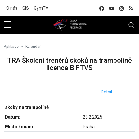
Na hlavní obsah
O nás
GIS
GymTV
Aplikace
Kalendář
TRA Školení trenérů skoků na trampolíně
licence B FTVS
Detail
skoky na trampolíně
Datum:
23.2.2025
Místo konání:
Praha