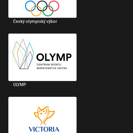
Český olympiský výbor
OLYMP