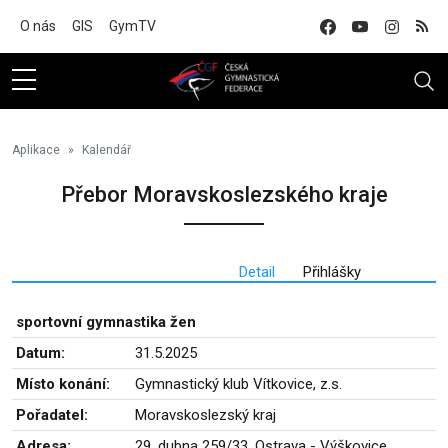
Na hlavní obsah
O nás
GIS
GymTV
Aplikace
Kalendář
Přebor Moravskoslezského kraje
Detail
Přihlášky
sportovní gymnastika žen
Datum:
31.5.2025
Místo konání:
Gymnastický klub Vítkovice, z.s.
Pořadatel:
Moravskoslezský kraj
Adresa:
29. dubna 259/33, Ostrava - Výškovice