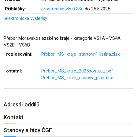
Přihlášky:
prostřednictvím GISu
do 25.5.2025
elektronické výsledky
Přebor Moravskoslezského kraje - kategorie VS1A - VS4A,
VS2B - VS6B
rozlosování:
Přebor_MS_kraje_startovní_listina.xlsx
ostatní:
Prebor_MS_kraje_2025postup_.pdf
Přebor_MS_kraje_časový_plán.xlsx
Adresář oddílů
Kontakt
Stanovy a řády ČGF