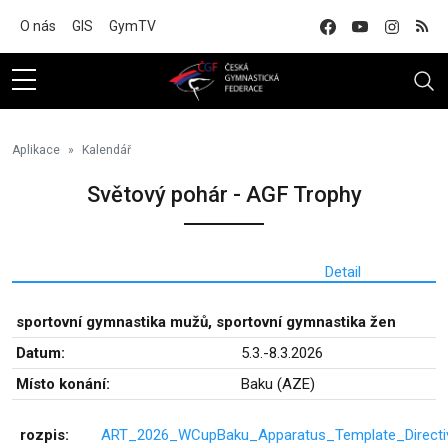
Na hlavní obsah
O nás
GIS
GymTV
Aplikace
Kalendář
Světový pohár - AGF Trophy
Detail
sportovní gymnastika mužů,
sportovní gymnastika žen
Datum:
5.3.-8.3.2026
Místo konání:
Baku (AZE)
rozpis:
ART_2026_WCupBaku_Apparatus_Template_Directiv