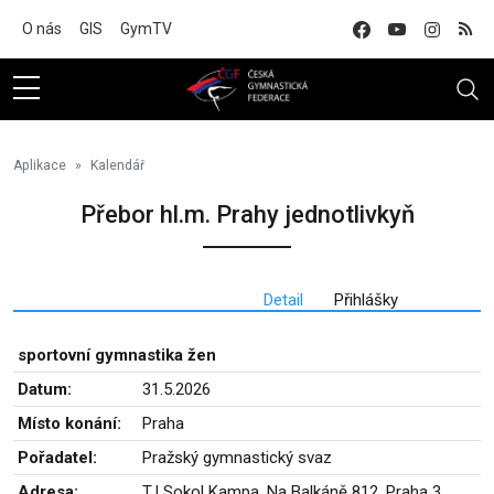
Na hlavní obsah
O nás
GIS
GymTV
Aplikace
Kalendář
Přebor hl.m. Prahy jednotlivkyň
Detail
Přihlášky
sportovní gymnastika žen
Datum:
31.5.2026
Místo konání:
Praha
Pořadatel:
Pražský gymnastický svaz
Adresa:
TJ Sokol Kampa, Na Balkáně 812, Praha 3