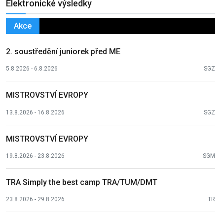
Elektronické výsledky
Akce
2. soustředění juniorek před ME
5.8.2026 - 6.8.2026
SGZ
MISTROVSTVÍ EVROPY
13.8.2026 - 16.8.2026
SGZ
MISTROVSTVÍ EVROPY
19.8.2026 - 23.8.2026
SGM
TRA Simply the best camp TRA/TUM/DMT
23.8.2026 - 29.8.2026
TR