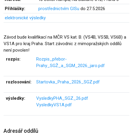
Přihlášky:
prostřednictvím GISu
do 27.5.2026
elektronické výsledky
Závod bude kvalifikací na MČR VS kat. B. (VS4B, VS5B, VS6B) a
VS1A pro kraj Praha. Start závodnic z mimopražských oddílů
není povolen!
rozpis:
Rozpis_přebor-
Prahy_SGŽ_a_SGM_2026_jaro.pdf
rozlosování:
Startovka_Praha_2026_SGZ.pdf
výsledky:
VysledkyPHA_SGZ_26.pdf
VysledkyVS1A.pdf
Adresář oddílů