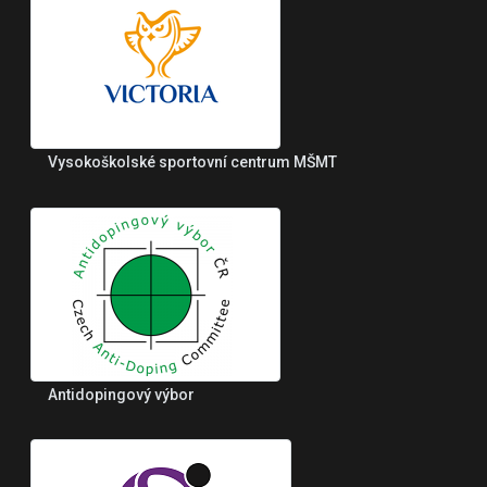
Vysokoškolské sportovní centrum MŠMT
Antidopingový výbor