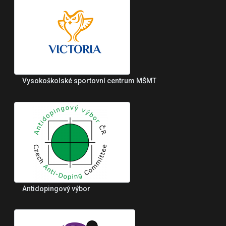
Vysokoškolské sportovní centrum MŠMT
Antidopingový výbor