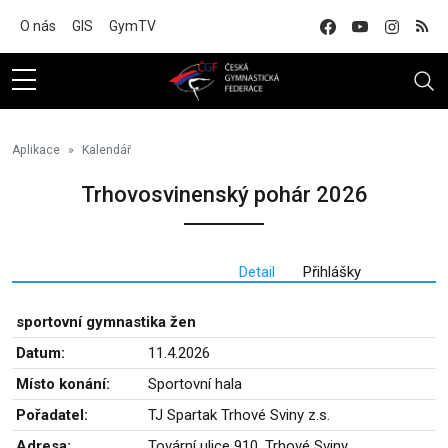
Na hlavní obsah
O nás
GIS
GymTV
Aplikace
Kalendář
Trhovosvinenský pohár 2026
Detail
Přihlášky
sportovní gymnastika žen
Datum:
11.4.2026
Místo konání:
Sportovní hala
Pořadatel:
TJ Spartak Trhové Sviny z.s.
Adresa:
Tovární ulice 910, Trhové Sviny