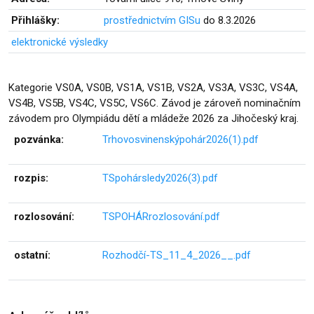
Přihlášky:
prostřednictvím GISu
do 8.3.2026
elektronické výsledky
Kategorie VS0A, VS0B, VS1A, VS1B, VS2A, VS3A, VS3C, VS4A,
VS4B, VS5B, VS4C, VS5C, VS6C. Závod je zároveň nominačním
závodem pro Olympiádu dětí a mládeže 2026 za Jihočeský kraj.
pozvánka:
Trhovosvinenskýpohár2026(1).pdf
rozpis:
TSpohársledy2026(3).pdf
rozlosování:
TSPOHÁRrozlosování.pdf
ostatní:
Rozhodčí-TS_11_4_2026__.pdf