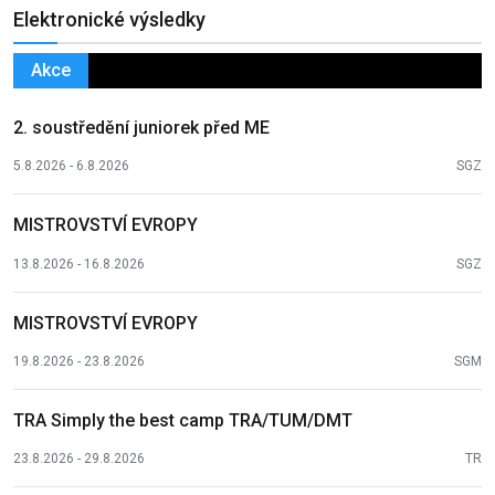
Elektronické výsledky
Akce
2. soustředění juniorek před ME
5.8.2026 - 6.8.2026
SGZ
MISTROVSTVÍ EVROPY
13.8.2026 - 16.8.2026
SGZ
MISTROVSTVÍ EVROPY
19.8.2026 - 23.8.2026
SGM
TRA Simply the best camp TRA/TUM/DMT
23.8.2026 - 29.8.2026
TR