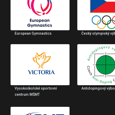
European Gymnastics
Český olympiský vý
Vysokoškolské sportovní
Antidopingový výbo
centrum MŠMT