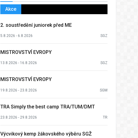
Akce
2. soustředění juniorek před ME
5.8.2026 - 6.8.2026
SGZ
MISTROVSTVÍ EVROPY
13.8.2026 - 16.8.2026
SGZ
MISTROVSTVÍ EVROPY
19.8.2026 - 23.8.2026
SGM
TRA Simply the best camp TRA/TUM/DMT
23.8.2026 - 29.8.2026
TR
Výcvikový kemp žákovského výběru SGŽ