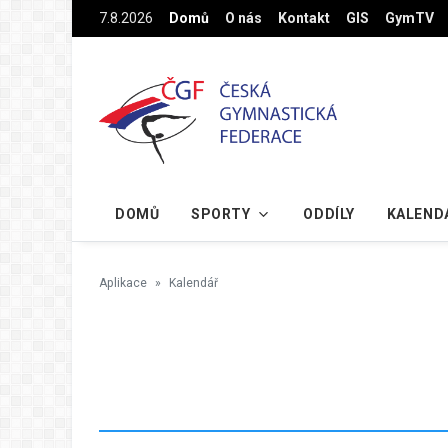
Na hlavní obsah
7.8.2026
Domů
O nás
Kontakt
GIS
GymTV
DOMŮ
SPORTY
ODDÍLY
KALEND
Aplikace
Kalendář