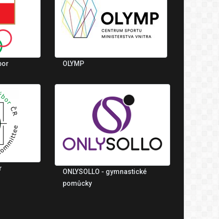
bor
OLYMP
r
ONLYSOLLO - gymnastické
pomůcky