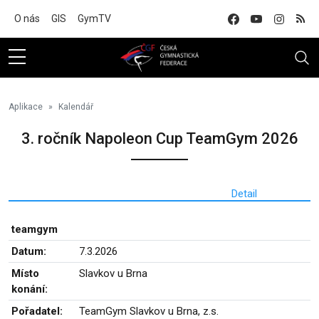
Na hlavní obsah
O nás
GIS
GymTV
Aplikace
Kalendář
3. ročník Napoleon Cup TeamGym 2026
Detail
teamgym
Datum:
7.3.2026
Místo
Slavkov u Brna
konání:
Pořadatel:
TeamGym Slavkov u Brna, z.s.