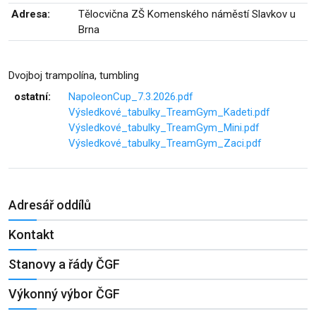
Adresa:
Tělocvična ZŠ Komenského náměstí Slavkov u
Brna
Dvojboj trampolína, tumbling
ostatní:
NapoleonCup_7.3.2026.pdf
Výsledkové_tabulky_TreamGym_Kadeti.pdf
Výsledkové_tabulky_TreamGym_Mini.pdf
Výsledkové_tabulky_TreamGym_Zaci.pdf
Adresář oddílů
Kontakt
Stanovy a řády ČGF
Výkonný výbor ČGF