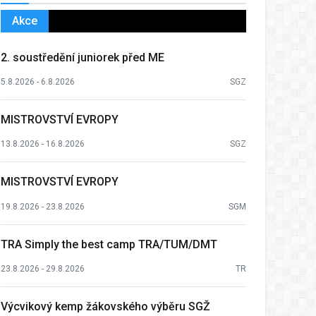
Akce
2. soustředění juniorek před ME
5.8.2026 - 6.8.2026
SGZ
MISTROVSTVÍ EVROPY
13.8.2026 - 16.8.2026
SGZ
MISTROVSTVÍ EVROPY
19.8.2026 - 23.8.2026
SGM
TRA Simply the best camp TRA/TUM/DMT
23.8.2026 - 29.8.2026
TR
Výcvikový kemp žákovského výběru SGŽ