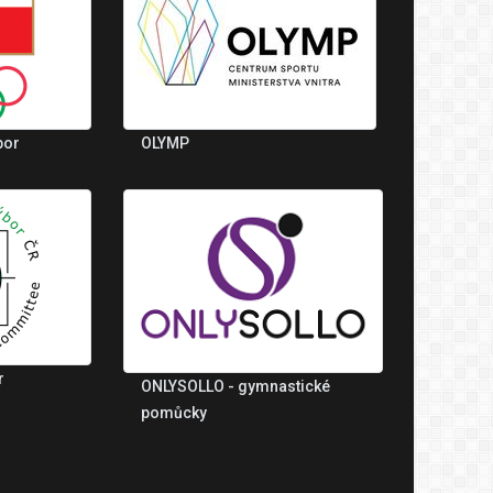
bor
OLYMP
r
ONLYSOLLO - gymnastické
pomůcky