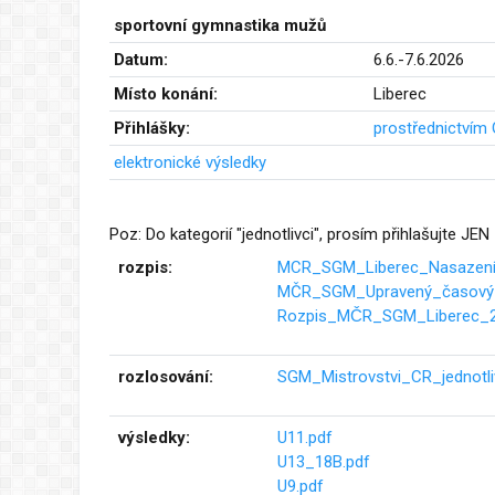
sportovní gymnastika mužů
Datum:
6.6.-7.6.2026
Místo konání:
Liberec
Přihlášky:
prostřednictvím
elektronické výsledky
Poz: Do kategorií "jednotlivci", prosím přihlašujte JE
rozpis:
MCR_SGM_Liberec_Nasazenír
MČR_SGM_Upravený_časový_
Rozpis_MČR_SGM_Liberec_2
rozlosování:
SGM_Mistrovstvi_CR_jednotl
výsledky:
U11.pdf
U13_18B.pdf
U9.pdf