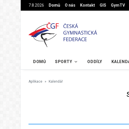
Na hlavní obsah
7.8.2026
Domů
O nás
Kontakt
GIS
GymTV
DOMŮ
SPORTY
ODDÍLY
KALEND
Aplikace
Kalendář