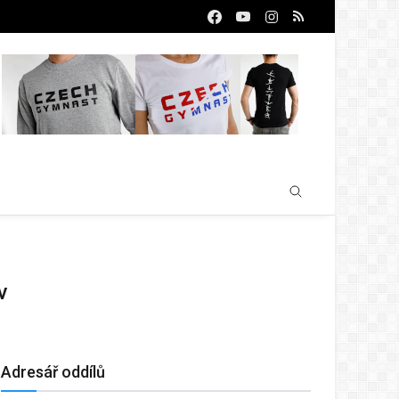
v
Adresář oddílů