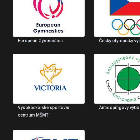
European Gymnastics
Český olympiský vý
Vysokoškolské sportovní
Antidopingový výbo
centrum MŠMT