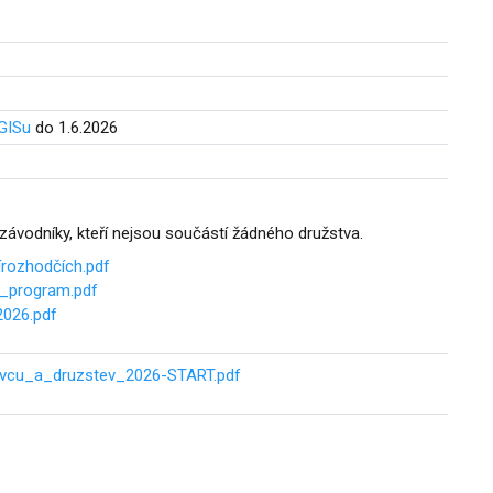
 GISu
do 1.6.2026
N závodníky, kteří nejsou součástí žádného družstva.
ozhodčích.pdf
program.pdf
026.pdf
ivcu_a_druzstev_2026-START.pdf