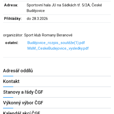
Adresa:
Sportovní hala JU na Sádkách tř. 5/2A, České
Budějovice
Přihlášky:
do 28.3.2026
organizátor: Sport klub Romany Beranové
ostatní:
Budějovice_rozpis_soutěže(1).pdf
MsM_CeskeBudejovice_vysledky.pdf
Adresář oddílů
Kontakt
Stanovy a řády ČGF
Výkonný výbor ČGF
Kalendář akcí ČGF