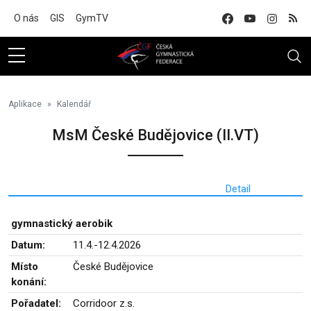
Na hlavní obsah
O nás
GIS
GymTV
Aplikace
Kalendář
MsM České Budějovice (II.VT)
Detail
gymnastický aerobik
Datum:
11.4.-12.4.2026
Místo
České Budějovice
konání:
Pořadatel:
Corridoor z.s.