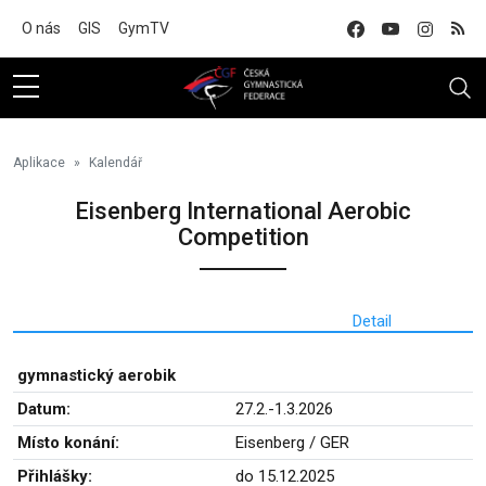
Na hlavní obsah
O nás
GIS
GymTV
Aplikace
Kalendář
Eisenberg International Aerobic
Competition
Detail
gymnastický aerobik
Datum:
27.2.-1.3.2026
Místo konání:
Eisenberg / GER
Přihlášky:
do 15.12.2025