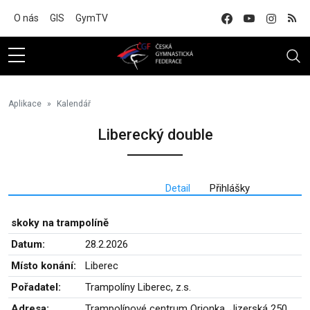
Na hlavní obsah
O nás
GIS
GymTV
Aplikace
Kalendář
Liberecký double
Detail
Přihlášky
skoky na trampolíně
Datum:
28.2.2026
Místo konání:
Liberec
Pořadatel:
Trampolíny Liberec, z.s.
Adresa:
Trampolínové centrum Orionka, Jizerská 250