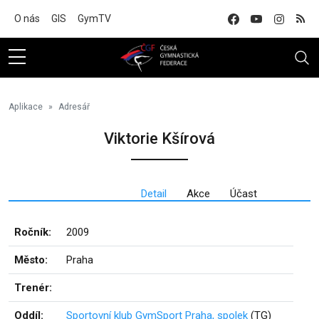
Na hlavní obsah
O nás
GIS
GymTV
Aplikace
Adresář
Viktorie Kšírová
Detail
Akce
Účast
Ročník:
2009
Město:
Praha
Trenér:
Oddíl:
Sportovní klub GymSport Praha, spolek
(TG)